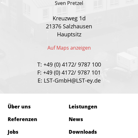
Sven Pretzel
Kreuzweg 1d
21376 Salzhausen
Hauptsitz
Auf Maps anzeigen
+49 (0) 9231/ 50 77 278
+49 (0) 89/ 124 77 82-0
+49 (0) 4172/ 9787 180
+49 (0) 4172/ 9787 100
T:
+49 (0) 4172/ 9787 100
F: +49 (0) 4172/ 9787 101
Muenchen@LST-ey.de
Muenchen@LST-ey.de
LST-GmbH@LST-ey.de
Blohm@LST-ey.de
E:
LST-GmbH@LST-ey.de
Über uns
Leistungen
Referenzen
News
Jobs
Downloads